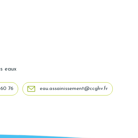
es eaux
 60 76
eau.assainissement@ccghv.fr