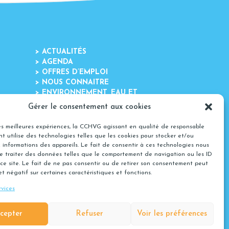
>
ACTUALITÉS
>
AGENDA
>
OFFRES D’EMPLOI
>
NOUS CONNAITRE
>
ENVIRONNEMENT, EAU ET
DÉCHETS
Gérer le consentement aux cookies
>
AMÉNAGEMENT ET
DÉVELOPPEMENT
les meilleures expériences, la CCHVG agissant en qualité de responsable
>
SERVICES AUX HABITANTS
t utilise des technologies telles que les cookies pour stocker et/ou
>
CULTURE ET LOISIRS
 informations des appareils. Le fait de consentir à ces technologies nous
>
NOUS CONTACTER
e traiter des données telles que le comportement de navigation ou les ID
>
POLITIQUE DE COOKIES (UE)
ce site. Le fait de ne pas consentir ou de retirer son consentement peut
et négatif sur certaines caractéristiques et fonctions.
rvices
cepter
Refuser
Voir les préférences
es cookies