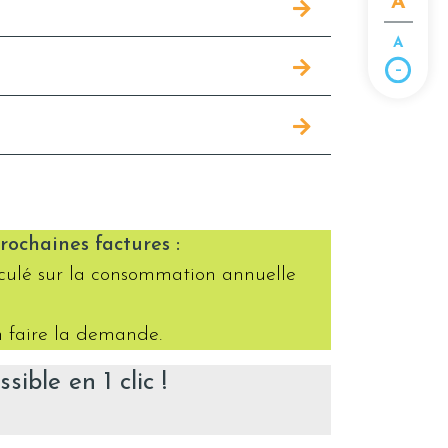
A
A
ochaines factures :
lculé sur la consommation annuelle
n faire la demande.
ble en 1 clic !