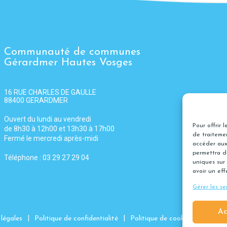
Communauté de communes
Gérardmer Hautes Vosges
16 RUE CHARLES DE GAULLE
88400 GERARDMER
Ouvert du lundi au vendredi
Pour offrir 
de 8h30 à 12h00 et 13h30 à 17h00
de traitemen
Fermé le mercredi après-midi
accéder aux
permettra d
Téléphone : 03 29 27 29 04
uniques sur 
avoir un eff
Gérer les se
Ac
|
|
|
légales
Politique de confidentialité
Politique de cookies
Gérer l