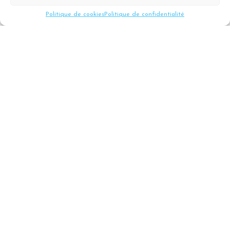
Politique de cookies
Politique de confidentialité
Déchets
Fortes chaleurs : modification des horaires
de la déchèterie de Gérardmer
28 juil.