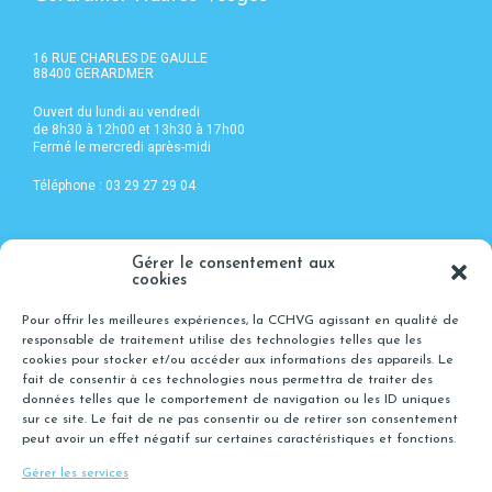
16 RUE CHARLES DE GAULLE
88400 GERARDMER
Ouvert du lundi au vendredi
de 8h30 à 12h00 et 13h30 à 17h00
Fermé le mercredi après-midi
Téléphone : 03 29 27 29 04
>
ACTUALITÉS
Gérer le consentement aux
>
AGENDA
cookies
>
OFFRES D’EMPLOI
>
NOUS CONNAITRE
Pour offrir les meilleures expériences, la CCHVG agissant en qualité de
>
ENVIRONNEMENT, EAU ET DÉCHETS
responsable de traitement utilise des technologies telles que les
>
AMÉNAGEMENT ET DÉVELOPPEMENT
cookies pour stocker et/ou accéder aux informations des appareils. Le
>
SERVICES AUX HABITANTS
fait de consentir à ces technologies nous permettra de traiter des
>
CULTURE ET LOISIRS
données telles que le comportement de navigation ou les ID uniques
>
NOUS CONTACTER
sur ce site. Le fait de ne pas consentir ou de retirer son consentement
>
POLITIQUE DE COOKIES (UE)
peut avoir un effet négatif sur certaines caractéristiques et fonctions.
Gérer les services