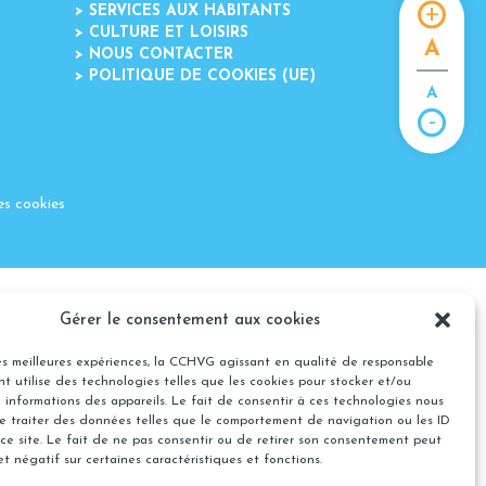
>
SERVICES AUX HABITANTS
>
CULTURE ET LOISIRS
A
>
NOUS CONTACTER
>
POLITIQUE DE COOKIES (UE)
A
es cookies
Gérer le consentement aux cookies
les meilleures expériences, la CCHVG agissant en qualité de responsable
t utilise des technologies telles que les cookies pour stocker et/ou
 informations des appareils. Le fait de consentir à ces technologies nous
e traiter des données telles que le comportement de navigation ou les ID
ce site. Le fait de ne pas consentir ou de retirer son consentement peut
et négatif sur certaines caractéristiques et fonctions.