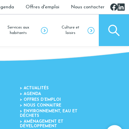
genda
Offres d'emploi
Nous contacter
Services aux
Culture et
habitants
loisirs
>
ACTUALITÉS
>
AGENDA
>
OFFRES D’EMPLOI
>
NOUS CONNAITRE
>
ENVIRONNEMENT, EAU ET
DÉCHETS
>
AMÉNAGEMENT ET
DÉVELOPPEMENT