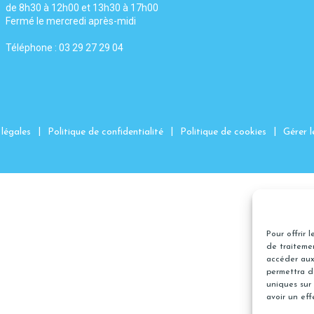
de 8h30 à 12h00 et 13h30 à 17h00
Fermé le mercredi après-midi
Téléphone : 03 29 27 29 04
|
|
|
légales
Politique de confidentialité
Politique de cookies
Gérer l
Pour offrir 
de traitemen
accéder aux
permettra d
uniques sur 
avoir un eff